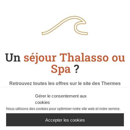
e
à
t
2
1
+
a
2
)
n
a
s
n
)
s
)
Un
séjour Thalasso ou
Spa
?
Retrouvez toutes les offres sur le site des Thermes
Marins de Saint-Malo :
Gérer le consentement aux
cookies
Séjour à l'Antinéa***
Nous utilisons des cookies pour optimiser notre site web et notre service.
Accepter les cookies