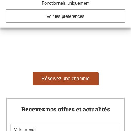
Séjour au Jersey***
Fonctionnels uniquement
Voir les préférences
Offres groupes et CSE
Réservez une chambre
Recevez nos offres et actualités
Email
*