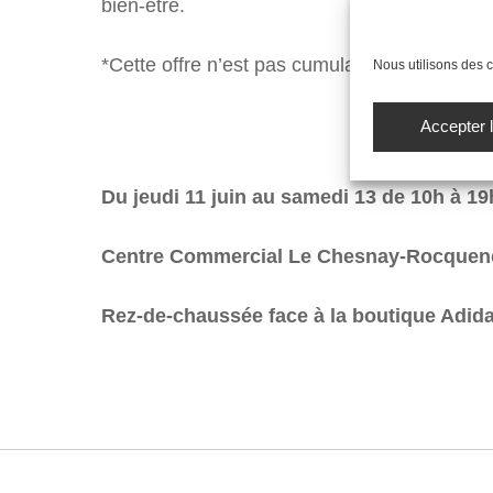
bien-être.
*Cette offre n’est pas cumulable avec d’autre
Nous utilisons des c
Accepter 
Du jeudi 11 juin au samedi 13 de 10h à 19
Centre Commercial Le Chesnay-Rocquen
Rez-de-chaussée face à la boutique Adid