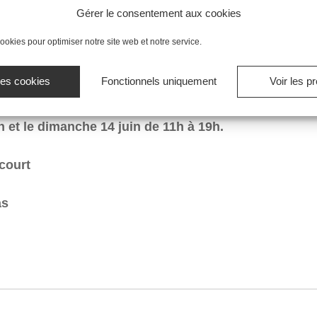
Gérer le consentement aux cookies
s promotions en cours et n’est pas rétroactive.
ookies pour optimiser notre site web et notre service.
les cookies
Fonctionnels uniquement
Voir les p
JE PRENDS RENDEZ-VOUS
h et le dimanche 14 juin de 11h à 19h.
court
as