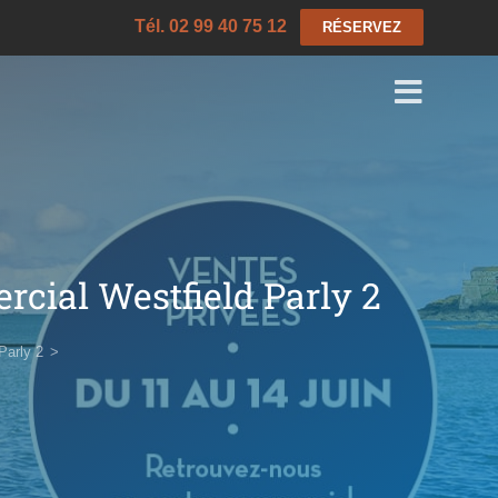
Tél. 02 99 40 75 12
RÉSERVEZ
cial Westfield Parly 2
Parly 2
>